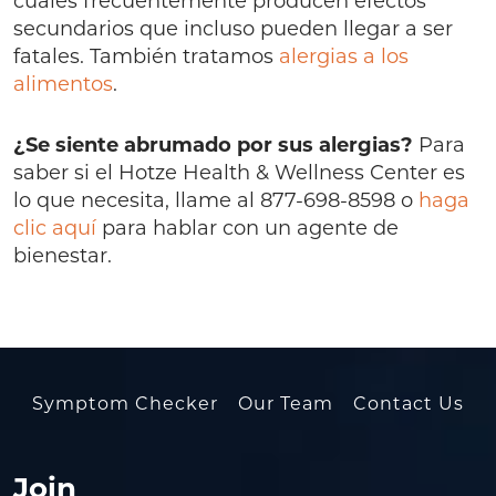
cuales frecuentemente producen efectos
secundarios que incluso pueden llegar a ser
fatales. También tratamos
alergias a los
alimentos
.
¿Se siente abrumado por sus alergias?
Para
saber si el Hotze Health & Wellness Center es
lo que necesita, llame al 877-698-8598 o
haga
clic aquí
para hablar con un agente de
bienestar.
Symptom Checker
Our Team
Contact Us
Join